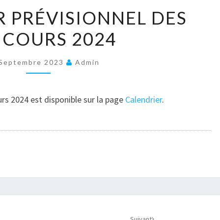
CALENDRIER
 PRÉVISIONNEL DES
PRÉVISIONNEL
COURS 2024
DES
CONCOURS
2024
 Septembre 2023
Admin
urs 2024 est disponible sur la page
Calendrier
.
Suivant