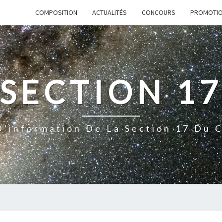
COMPOSITION
ACTUALITÉS
CONCOURS
PROMOTI
SECTION 1
D'information De La Section 17 Du