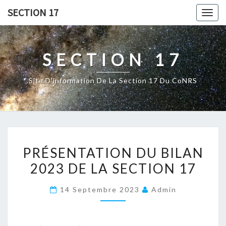
Skip
SECTION 17
Togg
to
navig
content
SECTION 17
Site D'information De La Section 17 Du CoNRS
PRÉSENTATION
PRÉSENTATION DU BILAN
DU
2023 DE LA SECTION 17
BILAN
2023
14 Septembre 2023
Admin
DE
LA
SECTION