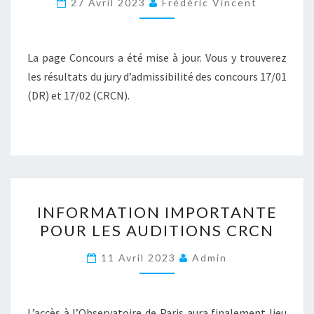
27 Avril 2023
Frédéric Vincent
17/01
ET
17/02
La page Concours a été mise à jour. Vous y trouverez
les résultats du jury d’admissibilité des concours 17/01
(DR) et 17/02 (CRCN).
INFORMATION
INFORMATION IMPORTANTE
IMPORTANTE
POUR LES AUDITIONS CRCN
POUR
LES
11 Avril 2023
Admin
AUDITIONS
CRCN
L’accès à l’Observatoire de Paris aura finalement lieu