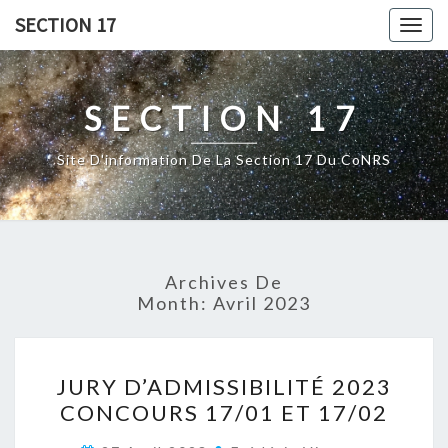
Skip
SECTION 17
Togg
to
navig
content
SECTION 17
Site D'information De La Section 17 Du CoNRS
Archives De
Month:
Avril 2023
JURY
JURY D’ADMISSIBILITÉ 2023
D’ADMISSIBILITÉ
CONCOURS 17/01 ET 17/02
2023
CONCOURS