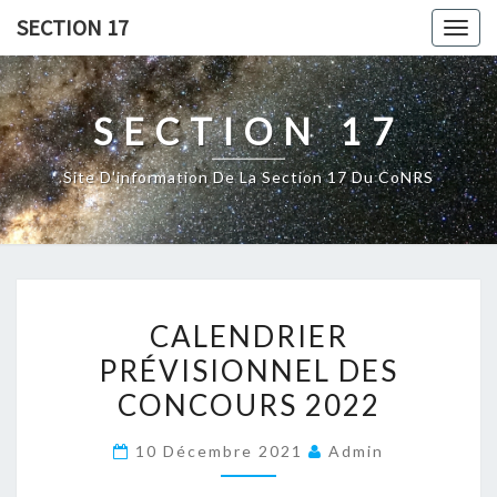
Skip
SECTION 17
Togg
to
navig
content
SECTION 17
Site D'information De La Section 17 Du CoNRS
CALENDRIER
CALENDRIER
PRÉVISIONNEL
PRÉVISIONNEL DES
DES
CONCOURS 2022
CONCOURS
2022
10 Décembre 2021
Admin